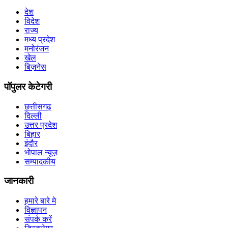
देश
विदेश
राज्य
मध्य प्रदेश
मनोरंजन
खेल
बिज़नेस
पॉपुलर केटेगरी
छत्तीसगढ़
दिल्ली
उत्तर प्रदेश
बिहार
इंदौर
भोपाल न्यूज़
सम्पादकीय
जानकारी
हमारे बारे मे
विज्ञापन
संपर्क करें