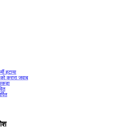
र्मी हटाया
न को करारा जवाब
 पकड़ा
वित
र्पित
मोश