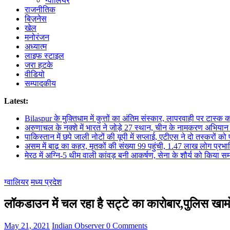
ग्वालियर
राजनीतिक
बिज़नेस
खेल
मनोरंजन
अध्यात्म
लाइफ स्टाइल
जरा हटके
वीडियो
सम्पादकीय
Latest:
Bilaspur के मुक्तिधाम में कुत्तों का अंतिम संस्कार, लापरवाही पर टास्क क
अरुणाचल के नक्शे में भारत ने जोड़े 27 स्थान, चीन के नामकरण अभिया
पाकिस्तान में छपे जाली नोटों की यूपी में सप्लाई, एटीएस ने दो तस्करों को
असम में बाढ़ का कहर, मृतकों की संख्या 99 पहुंची, 1.47 लाख लोग प्रभा
मेरठ में अग्नि-5 थीम वाली कांवड़ बनी आकर्षण, सेना के शौर्य को किया सम
ग्वालियर
मध्य प्रदेश
लॉकडाउन में चल रहा है सट्टे का कारोबार,पुलिस खा
May 21, 2021
Indian Observer
0 Comments