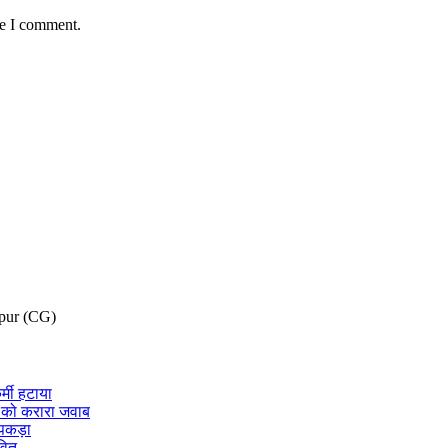
me I comment.
pur (CG)
र्मी हटाया
न को करारा जवाब
 पकड़ा
वित