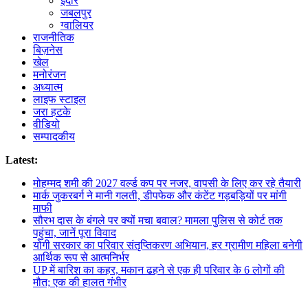
इंदौर
जबलपुर
ग्वालियर
राजनीतिक
बिज़नेस
खेल
मनोरंजन
अध्यात्म
लाइफ स्टाइल
जरा हटके
वीडियो
सम्पादकीय
Latest:
मोहम्मद शमी की 2027 वर्ल्ड कप पर नजर, वापसी के लिए कर रहे तैयारी
मार्क जुकरबर्ग ने मानी गलती, डीपफेक और कंटेंट गड़बड़ियों पर मांगी
माफी
सौरभ दास के बंगले पर क्यों मचा बवाल? मामला पुलिस से कोर्ट तक
पहुंचा, जानें पूरा विवाद
योगी सरकार का परिवार संतृप्तिकरण अभियान, हर ग्रामीण महिला बनेगी
आर्थिक रूप से आत्मनिर्भर
UP में बारिश का कहर, मकान ढहने से एक ही परिवार के 6 लोगों की
मौत; एक की हालत गंभीर