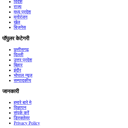
विदेश
राज्य
मध्य प्रदेश
मनोरंजन
खेल
बिज़नेस
पॉपुलर केटेगरी
छत्तीसगढ़
दिल्ली
उत्तर प्रदेश
बिहार
इंदौर
भोपाल न्यूज़
सम्पादकीय
जानकारी
हमारे बारे मे
विज्ञापन
संपर्क करें
डिस्क्लेमर
Privacy Policy