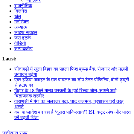
ग्वालियर
राजनीतिक
बिज़नेस
खेल
मनोरंजन
अध्यात्म
लाइफ स्टाइल
जरा हटके
वीडियो
सम्पादकीय
Latest:
सीतामढ़ी में खुला बिहार का पहला फिश ब्रूड बैंक, रोजगार और मछली
उत्पादन बढ़ेगा
एयर इंडिया फ्लाइट के एक पायलट का डोप टेस्ट पॉजिटिव, दोनों ड्यूटी
से हटाए गए
बिहार के 18 जिले मानव तस्करी के हाई रिस्क जोन, सामने आई
चिंताजनक तस्वीर
वाराणसी में गंगा का जलस्तर बढ़ा, घाट जलमग्न, प्रशासन पूरी तरह
अलर्ट
क्या बांग्लादेश बन रहा है ‘दूसरा पाकिस्तान’? ISI, कट्टरपंथ और भारत
की बढ़ती चिंता
छत्तीसगढ़
राज्य