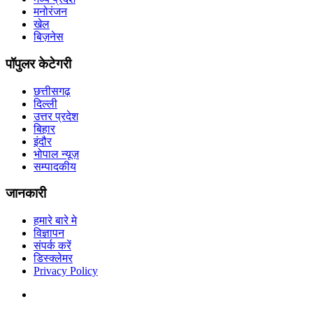
मनोरंजन
खेल
बिज़नेस
पॉपुलर केटेगरी
छत्तीसगढ़
दिल्ली
उत्तर प्रदेश
बिहार
इंदौर
भोपाल न्यूज़
सम्पादकीय
जानकारी
हमारे बारे मे
विज्ञापन
संपर्क करें
डिस्क्लेमर
Privacy Policy