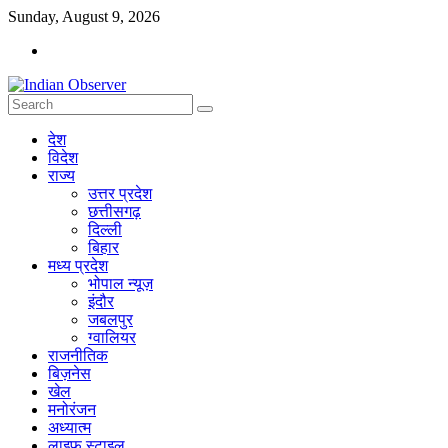
Skip
Sunday, August 9, 2026
to
content
Indian
देश
Observer
विदेश
राज्य
News
उत्तर प्रदेश
Portal
छत्तीसगढ़
दिल्ली
बिहार
मध्य प्रदेश
भोपाल न्यूज़
इंदौर
जबलपुर
ग्वालियर
राजनीतिक
बिज़नेस
खेल
मनोरंजन
अध्यात्म
लाइफ स्टाइल