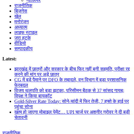
ग्वालियर
राजनीतिक
बिज़नेस
खेल
मनोरंजन
अध्यात्म
लाइफ स्टाइल
जरा हटके
वीडियो
सम्पादकीय
Latest:
झारखंड में छात्रों और सरकार के बीच फिर नहीं बनी सहमति, परीक्षा रद्द
करने की मांग पर अड़े छात्र
CG में बड़े पैमाने पर DFO के तबादले, वन विभाग में बड़ा प्रशासनिक
फेरबदल
विजय थलपति को बड़ा झटका, परिसीमन बैठक से 37 सांसद गायब;
विपक्ष ने किया बायकॉट
Gold-Silver Rate Today: सोने-चांदी में फिर तेजी, 7 हफ्ते के हाई पर
पहुंचा सोना
खत्म हो जाएगा मोबाइल पेमेंट… UPI चार्ज पर अशनीर ग्रोवर ने दी बड़ी
चेतावनी
राजनीतिक