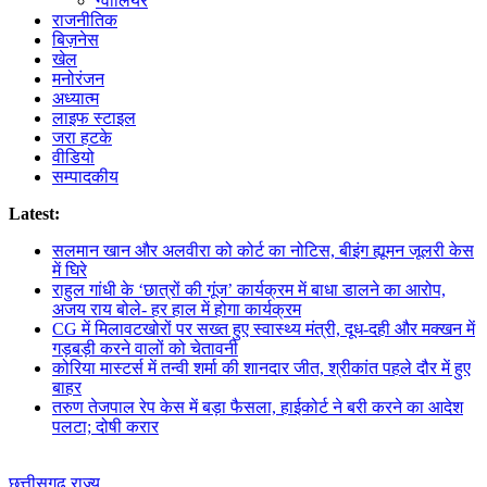
ग्वालियर
राजनीतिक
बिज़नेस
खेल
मनोरंजन
अध्यात्म
लाइफ स्टाइल
जरा हटके
वीडियो
सम्पादकीय
Latest:
सलमान खान और अलवीरा को कोर्ट का नोटिस, बीइंग ह्यूमन जूलरी केस
में घिरे
राहुल गांधी के ‘छात्रों की गूंज’ कार्यक्रम में बाधा डालने का आरोप,
अजय राय बोले- हर हाल में होगा कार्यक्रम
CG में मिलावटखोरों पर सख्त हुए स्वास्थ्य मंत्री, दूध-दही और मक्खन में
गड़बड़ी करने वालों को चेतावनी
कोरिया मास्टर्स में तन्वी शर्मा की शानदार जीत, श्रीकांत पहले दौर में हुए
बाहर
तरुण तेजपाल रेप केस में बड़ा फैसला, हाईकोर्ट ने बरी करने का आदेश
पलटा; दोषी करार
छत्तीसगढ़
राज्य