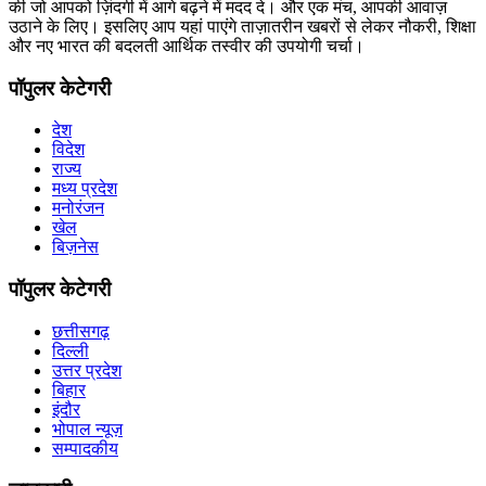
की जो आपको ज़िंदगी में आगे बढ़ने में मदद दे। और एक मंच, आपकी आवाज़
उठाने के लिए। इसलिए आप यहां पाएंगे ताज़ातरीन खबरों से लेकर नौकरी, शिक्षा
और नए भारत की बदलती आर्थिक तस्वीर की उपयोगी चर्चा।
पॉपुलर केटेगरी
देश
विदेश
राज्य
मध्य प्रदेश
मनोरंजन
खेल
बिज़नेस
पॉपुलर केटेगरी
छत्तीसगढ़
दिल्ली
उत्तर प्रदेश
बिहार
इंदौर
भोपाल न्यूज़
सम्पादकीय