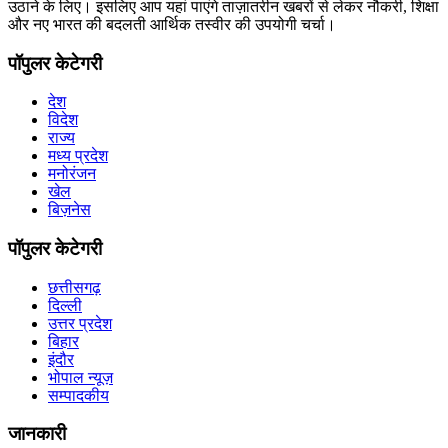
उठाने के लिए। इसलिए आप यहां पाएंगे ताज़ातरीन खबरों से लेकर नौकरी, शिक्षा
और नए भारत की बदलती आर्थिक तस्वीर की उपयोगी चर्चा।
पॉपुलर केटेगरी
देश
विदेश
राज्य
मध्य प्रदेश
मनोरंजन
खेल
बिज़नेस
पॉपुलर केटेगरी
छत्तीसगढ़
दिल्ली
उत्तर प्रदेश
बिहार
इंदौर
भोपाल न्यूज़
सम्पादकीय
जानकारी