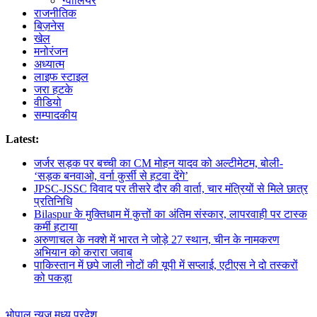
ग्वालियर
राजनीतिक
बिज़नेस
खेल
मनोरंजन
अध्यात्म
लाइफ स्टाइल
जरा हटके
वीडियो
सम्पादकीय
Latest:
जर्जर सड़क पर बच्ची का CM मोहन यादव को अल्टीमेटम, बोली-
‘सड़क बनवाओ, वर्ना कुर्सी से हटवा देंगे’
JPSC-JSSC विवाद पर तीसरे दौर की वार्ता, चार मंत्रियों से मिले छात्र
प्रतिनिधि
Bilaspur के मुक्तिधाम में कुत्तों का अंतिम संस्कार, लापरवाही पर टास्क
कर्मी हटाया
अरुणाचल के नक्शे में भारत ने जोड़े 27 स्थान, चीन के नामकरण
अभियान को करारा जवाब
पाकिस्तान में छपे जाली नोटों की यूपी में सप्लाई, एटीएस ने दो तस्करों
को पकड़ा
भोपाल न्यूज़
मध्य प्रदेश