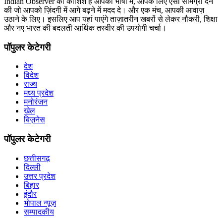
Indian Observer की कोशिश है आपकी भाषा में, आपके लिए ऎसी सामग्री देने
की जो आपको ज़िंदगी में आगे बढ़ने में मदद दे। और एक मंच, आपकी आवाज़
उठाने के लिए। इसलिए आप यहां पाएंगे ताज़ातरीन खबरों से लेकर नौकरी, शिक्षा
और नए भारत की बदलती आर्थिक तस्वीर की उपयोगी चर्चा।
पॉपुलर केटेगरी
देश
विदेश
राज्य
मध्य प्रदेश
मनोरंजन
खेल
बिज़नेस
पॉपुलर केटेगरी
छत्तीसगढ़
दिल्ली
उत्तर प्रदेश
बिहार
इंदौर
भोपाल न्यूज़
सम्पादकीय