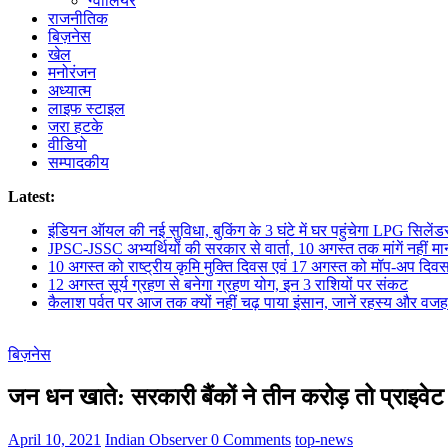
ग्वालियर
राजनीतिक
बिज़नेस
खेल
मनोरंजन
अध्यात्म
लाइफ स्टाइल
जरा हटके
वीडियो
सम्पादकीय
Latest:
इंडियन ऑयल की नई सुविधा, बुकिंग के 3 घंटे में घर पहुंचेगा LPG सिलेंड
JPSC-JSSC अभ्यर्थियों की सरकार से वार्ता, 10 अगस्त तक मांगें नहीं मान
10 अगस्त को राष्ट्रीय कृमि मुक्ति दिवस एवं 17 अगस्त को मॉप-अप दिव
12 अगस्त सूर्य ग्रहण से बनेगा ग्रहण योग, इन 3 राशियों पर संकट
कैलाश पर्वत पर आज तक क्यों नहीं चढ़ पाया इंसान, जानें रहस्य और वजह
बिज़नेस
जन धन खाते: सरकारी बैंकों ने तीन करोड़ तो प्राइवेट
April 10, 2021
Indian Observer
0 Comments
top-news