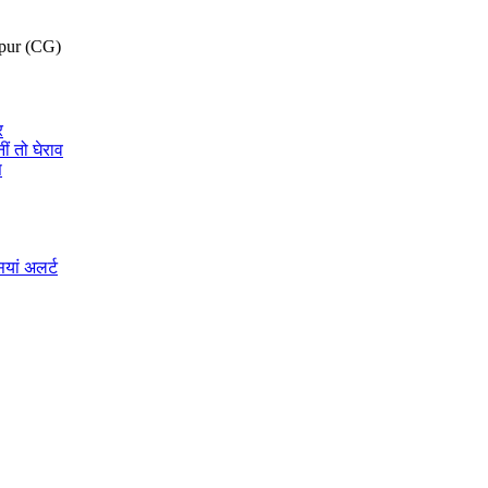
pur (CG)
र
ीं तो घेराव
स
ियां अलर्ट