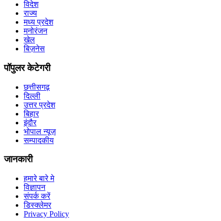
विदेश
राज्य
मध्य प्रदेश
मनोरंजन
खेल
बिज़नेस
पॉपुलर केटेगरी
छत्तीसगढ़
दिल्ली
उत्तर प्रदेश
बिहार
इंदौर
भोपाल न्यूज़
सम्पादकीय
जानकारी
हमारे बारे मे
विज्ञापन
संपर्क करें
डिस्क्लेमर
Privacy Policy