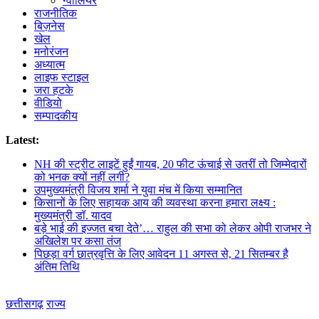
ग्वालियर
राजनीतिक
बिज़नेस
खेल
मनोरंजन
अध्यात्म
लाइफ स्टाइल
जरा हटके
वीडियो
सम्पादकीय
Latest:
NH की स्ट्रीट लाइटें हुईं गायब, 20 फीट ऊंचाई से उतरीं तो जिम्मेदारों
को भनक क्यों नहीं लगी?
उपमुख्यमंत्री विजय शर्मा ने युवा मंच में किया सम्मानित
किसानों के लिए सहायक आय की व्यवस्था करना हमारा लक्ष्य :
मुख्यमंत्री डॉ. यादव
बड़े भाई की इज्जत बचा देते’… राहुल की सभा को लेकर ओपी राजभर ने
अखिलेश पर कसा तंज
पिछड़ा वर्ग छात्रवृत्ति के लिए आवेदन 11 अगस्त से, 21 सितम्बर है
अंतिम तिथि
छत्तीसगढ़
राज्य