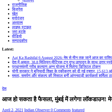
ग्वालियर
राजनीतिक
बिज़नेस
खेल
मनोरंजन
अध्यात्म
लाइफ स्टाइल
जरा हटके
वीडियो
सम्पादकीय
Latest:
Aaj Ka Rashifal 6 August 2026: मेष से मीन तक जानें आज का राशि
देश में अव्वलः 38.8 मिलियन मीट्रिक टन दुग्ध उत्पादन के साथ उत्तर प्रदे
प्रधानमंत्री गरीब कल्याण अन्न योजना में मिलेगा डिजिटल टोकन
योगी सरकार ने बुनियादी शिक्षा के एकीकरण को दी नई रफ्तार, 15,613 आंगनब
ममता, समर्पण और संकल्प की मिसाल बनीं आंगनवाड़ी कार्यकर्ता शर्मिला ठ
देश
आज हो सकता है फैसला, मुंबई में लगेगा लॉकडाउन! मे
April 2, 2021
Indian Observer
0 Comments
featured