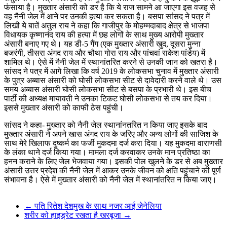
फंसाया है। मुख्तार अंसारी को डर है कि ये राज सामने आ जाएगा इस वजह से
वह नैनी जेल में आने पर उनकी हत्या कर सकता है। बसपा सांसद ने पत्र में
ल‍िखी ये बातें अतुल राय ने कहा कि गाजीपुर के मोहम्मदाबाद क्षेत्र से भाजपा
विधायक कृष्णानंद राय की हत्या में छह लोगों के साथ मुख्य आरोपी मुख्तार
अंसारी बनाए गए थे। यह डी-5 गैंग (एक मुख्तार अंसारी खुद, दूसरा मुन्ना
बजरंगी, तीसरा अंगद राय और चौथा गोरा राय और पांचवां राकेश पांडेय) में
शामिल थे। ऐसे में नैनी जेल में स्थानांतरित करने से उनकी जान को खतरा है।
सांसद ने पत्र में आगे ल‍िखा कि वर्ष 2019 के लोकसभा चुनाव में मुख्तार अंसारी
के पुत्र अब्बास अंसारी को घोसी लोकसभा सीट से दावेदारी करने वाले थे। उस
समय अब्बास अंसारी घोसी लोकसभा सीट से बसपा के प्रभारी थे। इस बीच
पार्टी की अध्यक्ष मायावती ने उनका टिकट घोसी लोकसभा से तय कर दिया।
इससे मुख्तार अंसारी को काफी ठेस पहुंची।
सांसद ने कहा- मुख्‍तार को नैनी जेल स्‍थानांनतरित न क‍िया जाए इसके बाद
मुख्तार अंसारी ने अपने खास अंगद राय के जरिए और अन्य लोगों की साजिश के
साथ मेरे खिलाफ दुष्कर्म का फर्जी मुकदमा दर्ज करा दिया। यह मुकदमा वाराणसी
के लंका थाने दर्ज किया गया। मामला दर्ज करवाकर उनके मान प्रतिष्ठा का
हनन कराने के लिए जेल भेजवाया गया। इसकी पोल खुलने के डर से अब मुख्तार
अंसारी उत्तर प्रदेश की नैनी जेल में आकर उनके जीवन को क्षति पहुंचाने की पूर्ण
संभावना है। ऐसे में मुख्तार अंसारी को नैनी जेल में स्थानांतरित न किया जाए।
←
पति रितेश देशमुख के साथ नजर आई जेनेलिया
शरीर को हाइड्रेट रखता है खरबूजा
→