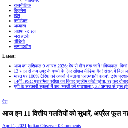
ग्वालियर
राजनीतिक
बिज़नेस
खेल
मनोरंजन
अध्यात्म
लाइफ स्टाइल
जरा हटके
वीडियो
सम्पादकीय
Latest:
आज का राशिफल 9 अगस्त 2026: मेष से मीन तक जानें भविष्यफल, किसे
13 साल से कम उम्र के बच्चों के लिए सोशल मीडिया बैन! संसद में बिल ला
भारत पर 100% टैरिफ को अपनों ने बताया ‘आत्मघाती कदम’, ट्रंप प्रश
14वीं JPSC प्रारंभिक परीक्षा का विवाद सुप्रीम कोर्ट पहुंचा, रद्द कर दोबारा
यूपी के सरकारी स्कूलों में अब ‘मस्ती की पाठशाला’, 22 अगस्त से शुरू हो
देश
आज इन 11 वित्तीय गलतियों को सुधारें, अप्रैल फूल नह
April 1, 2021
Indian Observer
0 Comments