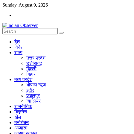
Skip
Sunday, August 9, 2026
to
content
Indian
देश
Observer
विदेश
राज्य
News
उत्तर प्रदेश
Portal
छत्तीसगढ़
दिल्ली
बिहार
मध्य प्रदेश
भोपाल न्यूज़
इंदौर
जबलपुर
ग्वालियर
राजनीतिक
बिज़नेस
खेल
मनोरंजन
अध्यात्म
लाइफ स्टाइल