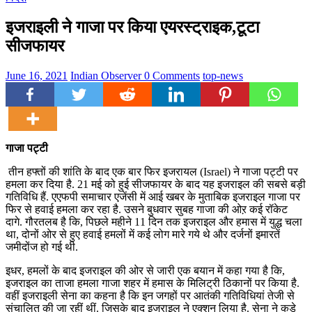
इजराइली ने गाजा पर किया एयरस्ट्राइक,टूटा
सीजफायर
June 16, 2021
Indian Observer
0 Comments
top-news
गाजा पट्टी
तीन हफ्तों की शांति के बाद एक बार फिर इजरायल (Israel) ने गाजा पट्टी पर
हमला कर दिया है. 21 मई को हुई सीजफायर के बाद यह इजराइल की सबसे बड़ी
गतिविधि हैं. एएफपी समाचार एजेंसी में आई खबर के मुताबिक इजराइल गाजा पर
फिर से हवाई हमला कर रहा है. उसने बुधवार सुबह गाजा की ओऱ कई रॉकेट
दागे. गौरतलब है कि, पिछले महीने 11 दिन तक इजराइल और हमास में युद्ध चला
था, दोनों ओर से हुए हवाई हमलों में कई लोग मारे गये थे और दर्जनों इमारतें
जमीदोंज हो गई थी.
इधर, हमलों के बाद इजराइल की ओर से जारी एक बयान में कहा गया है कि,
इजराइल का ताजा हमला गाजा शहर में हमास के मिलिट्री ठिकानों पर किया है.
वहीं इजराइली सेना का कहना है कि इन जगहों पर आतंकी गतिविधियां तेजी से
संचालित की जा रहीं थीं. जिसके बाद इजराइल ने एक्शन लिया है. सेना ने कड़े