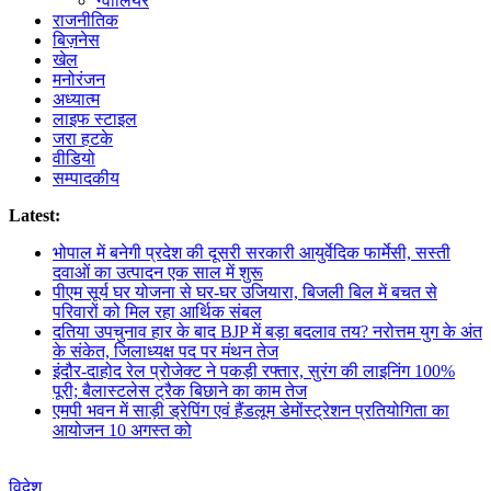
ग्वालियर
राजनीतिक
बिज़नेस
खेल
मनोरंजन
अध्यात्म
लाइफ स्टाइल
जरा हटके
वीडियो
सम्पादकीय
Latest:
भोपाल में बनेगी प्रदेश की दूसरी सरकारी आयुर्वेदिक फार्मेसी, सस्ती
दवाओं का उत्पादन एक साल में शुरू
पीएम सूर्य घर योजना से घर-घर उजियारा, बिजली बिल में बचत से
परिवारों को मिल रहा आर्थिक संबल
दतिया उपचुनाव हार के बाद BJP में बड़ा बदलाव तय? नरोत्तम युग के अंत
के संकेत, जिलाध्यक्ष पद पर मंथन तेज
इंदौर-दाहोद रेल प्रोजेक्ट ने पकड़ी रफ्तार, सुरंग की लाइनिंग 100%
पूरी; बैलास्टलेस ट्रैक बिछाने का काम तेज
एमपी भवन में साड़ी ड्रेपिंग एवं हैंडलूम डेमोंस्ट्रेशन प्रतियोगिता का
आयोजन 10 अगस्त को
विदेश