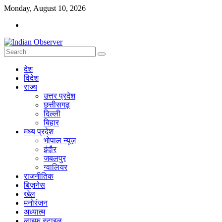
Skip
Monday, August 10, 2026
to
content
Indian
देश
Observer
विदेश
राज्य
News
उत्तर प्रदेश
Portal
छत्तीसगढ़
दिल्ली
बिहार
मध्य प्रदेश
भोपाल न्यूज़
इंदौर
जबलपुर
ग्वालियर
राजनीतिक
बिज़नेस
खेल
मनोरंजन
अध्यात्म
लाइफ स्टाइल