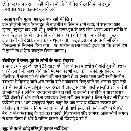
छोड़कर घर वापस जा रही थी तो दो लोगों ने मेरा पीछा किया और मुझे
कोरोनावायरस कहकर बुलाने लगे।
असहाय और गुस्सा महसूस कर रही थीं लिन
एक अंग्रेजी न्यूज वेबसाइट से बातचीत में लिन ने आगे कहा, मैं असहाय और
गुस्सा महसूस कर रही थी। क्योंकि उत्तर-पूर्व के कई लोग अलग-अलग तरीके से
प्रताड़ित हो रहे थे। उन्हें किराने का सामान देने से मना कर दिया। कुछ
लड़कियों को देखकर सड़क पर थूका गया। स्टूडेंट्स को उनके पीजी और
होस्टल्स से निकाल दिया गया। यह यकीन करना वाकई दुखद था कि अपने देश
में हमारे साथ ऐसा व्यवहार किया जाएगा।
बॉलीवुड में उत्तर-पूर्व के लोगों के साथ भेदभाव
इम्फाल, मणिपुर की रहने 35 साल की लिन ने इस बातचीत में बॉलीवुड में उत्तर-
पूर्व के लोगों के साथ होने वाले भेदभाव पर भी बात की। उनके मुताबिक, जब
बॉलीवुड में उत्तर पूर्व के लोगों की बात आती है तो उनके पास उन्हें अजीबोगरीब
वेशभूषा में दिखाए जाने और उनके बारे में बकवास किए जाने के अलावा कुछ नहीं
है। वे कहती हैं, बॉलीवुड में उत्तर-पूर्व से ताल्लुक रखने वाले इकलौते इंसान डैनी
डेन्जोंगपा हैं। लेकिन हम उनसे संबंधित नहीं हो सकते। क्योंकि वे धाराप्रवाह
हिंदी बोलते हैं और हममे से ज्यादातर ऐसा नहीं कर सकते। लिन ने वेब सीरीज ‘द
फैमिली मैन 2’ का उदाहरण देकर कहा कि जब साउथ इंडियन कल्चर को
बॉलीवुड में स्वीकार किया जा सकता है तो नार्थ ईस्ट को क्यों नहीं? ‘द फैमिली
मैन 2’ में तमिलनाडु के कई कलाकारों (प्रियामणि और सामंथा अक्किनेनी समेत)
ने काम किया है और वे तमिल बोलते भी दिखाई दे रहे हैं।
खुद से पहले कोई मणिपुरी एक्टर नहीं देखा