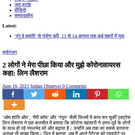
जरा हटके
वीडियो
सम्पादकीय
Latest:
‘रंग दे बसंती’ से गूंजेगा यूपी, 11 से 14 अगस्त तक कई शहरों में युवा
करेंगे रचनात्मक आयोजन
सीएम हेल्पलाइन बनी समस्याओं के त्वरित समाधान का सशक्त जरिया
मनोरंजन
सतना विधायक सिद्धार्थ सिंह कुशवाहा डब्बू जी की उपस्थिति में योगेश
तिवारी ने लगाया पौधा
अतीक के समर्थकों की दबंगई का आरोप, लखनऊ से प्रयागराज तक
2 लोगों ने मेरा पीछा किया और मुझे कोरोनावायरस
मचा हड़कंप; केस दर्ज
कहा: लिन लैशराम
पिछड़ा वर्ग छात्रवृत्ति के लिए आवेदन 11 अगस्त से, 21 सितम्बर है
अंतिम तिथि
June 16, 2021
Indian Observer
0 Comments
‘ओम शांति ओम’, ‘मैरी कॉम’ और ‘रंगून’ जैसी फिल्मों में काम कर चुकीं एक्ट्रेस
लिन लैशराम ने एक बातचीत में बताया कि कोरोना महामारी ने उत्तर-पूर्व के लोगों
के साथ हो रहे नस्लभेद को और बढ़ाया है। उन्होंने अब तक का सबसे डरावना
अनुभव भी साझा किया। लिन ने बताया, जब मैं अपने पैरेंट्स को एयरपोर्ट पर