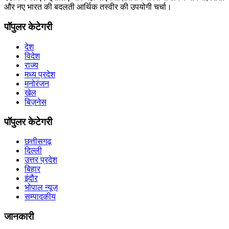
और नए भारत की बदलती आर्थिक तस्वीर की उपयोगी चर्चा।
पॉपुलर केटेगरी
देश
विदेश
राज्य
मध्य प्रदेश
मनोरंजन
खेल
बिज़नेस
पॉपुलर केटेगरी
छत्तीसगढ़
दिल्ली
उत्तर प्रदेश
बिहार
इंदौर
भोपाल न्यूज़
सम्पादकीय
जानकारी