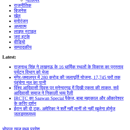
ग्वालियर
राजनीतिक
बिज़नेस
खेल
मनोरंजन
अध्यात्म
लाइफ स्टाइल
जरा हटके
वीडियो
सम्पादकीय
Latest:
राजनाथ सिंह ने लखनऊ के 16 धार्मिक स्थलों के विकास का प्रस्ताव
पर्यटन विभाग को भेजा
मुंगेर-जमालपुर में 280 करोड़ की जलापूर्ति योजना, 17,745 घरों तक
पहुंचेगा नल का पानी
विश्व आदिवासी दिवस पर मनेन्द्रगढ़ में दिखी एकता की ताकत, सर्व
आदिवासी समाज ने निकाली भव्य रैली
IRCTC का Saawan Special पैकेज, बाबा महाकाल और ओंकारेश्वर
के करिए दर्शन
ईरान की दो टूक- अमेरिका ने शर्तें नहीं मानीं तो नहीं खुलेगा होर्मुज
जलडमरूमध्य
भोपाल न्यूज़
मध्य प्रदेश