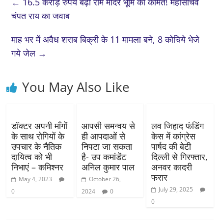
←
16.5 करोड़ रुपये बढ़ी राम मंदिर भूमि की कीमत! महासचिव
चंपत राय का जवाब
माह भर में अवैध शराब बिक्री के 11 मामला बने, 8 कोचिये भेजे
गये जेल
→
You May Also Like
डॉक्टर अपनी माँगों
आपसी समन्वय से
लव जिहाद फंडिंग
के साथ रोगियों के
ही आपदाओं से
केस में कांग्रेस
उपचार के नैतिक
निपटा जा सकता
पार्षद की बेटी
दायित्व को भी
है- उप कमांडेंट
दिल्ली से गिरफ्तार,
निभाएं – कमिश्नर
अनिल कुमार पाल
अनवर कादरी
फरार
May 4, 2023
October 26,
July 29, 2025
0
2024
0
0