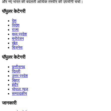
और नए भारत की बदलती आर्थिक तस्वीर की उपयोगी चर्चा।
पॉपुलर केटेगरी
देश
विदेश
राज्य
मध्य प्रदेश
मनोरंजन
खेल
बिज़नेस
पॉपुलर केटेगरी
छत्तीसगढ़
दिल्ली
उत्तर प्रदेश
बिहार
इंदौर
भोपाल न्यूज़
सम्पादकीय
जानकारी