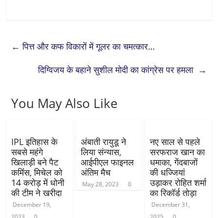
←
पित्त और कफ विकारों में गूलर का चमत्कार…
दिग्विजय के बहाने सुशील मोदी का कांग्रेस पर हमला
→
You May Also Like
IPL इत‍िहास के
अंबाती रायुडू ने
नए साल से पहले
सबसे महंगे
लिया संन्यास,
सरफराज खान का
ख‍िलाड़ी बने पैट
आईपीएल फाइनल
धमाका, गेंदबाजों
कम‍िंंस, म‍िचेल को
अंतिम मैच
की धज्जियां
14 करोड़ में धोनी
उड़ाकर रोहित शर्मा
May 28, 2023
0
की टीम ने खरीदा
का रिकॉर्ड तोड़ा
December 19,
December 31,
2023
0
2025
0