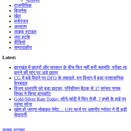
ग्वालियर
राजनीतिक
बिज़नेस
खेल
मनोरंजन
अध्यात्म
लाइफ स्टाइल
जरा हटके
वीडियो
सम्पादकीय
Latest:
झारखंड में छात्रों और सरकार के बीच फिर नहीं बनी सहमति, परीक्षा रद्द
करने की मांग पर अड़े छात्र
CG में बड़े पैमाने पर DFO के तबादले, वन विभाग में बड़ा प्रशासनिक
फेरबदल
विजय थलपति को बड़ा झटका, परिसीमन बैठक से 37 सांसद गायब;
विपक्ष ने किया बायकॉट
Gold-Silver Rate Today: सोने-चांदी में फिर तेजी, 7 हफ्ते के हाई पर
पहुंचा सोना
खत्म हो जाएगा मोबाइल पेमेंट… UPI चार्ज पर अशनीर ग्रोवर ने दी बड़ी
चेतावनी
लाइफ स्टाइल