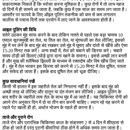
सकारात्मक निकले हैं कि भरोसा करना मुश्किल है। कुछ रोगों में तो लाभ महज
दो दिनों में ही सामने आ जाता है, जबकि कुछ में एक साल का समय लग जाता है।
आमतौर पर फायदे के लिए ऑइल पुलिंग तकनीक को कम से कम लगातार
चालीस से पचास दिनों तक प्रयोग में लाए जाने के आवश्यकता होती है।
आइल पुलिंग की विधि
सवेरे उठकर मुंह साफ करने के बाद लेकिन नाश्ते से पहले एक बड़ा चम्मच 10
एमएल सूरजमुखी का तेल, या तिल का तेल, या मूंगफली का तेल लीजिए, इसको
मुंह में भर लेने के बाद मुंह बंद रखकर उसे मुंह में घुमाए और दांतो से खींचे और ऐसा
15-20 मिनट तक करें। अन्य शब्दों में, तेल को चबाने की क्रिया करे। चबाते
समय ठोड़ी को हिलाएं (घोड़े द्वारा दाना खाने के समान)। इससे अच्छी लार बनती
है और मुख की श्लैष्मिक झिल्ली के माध्यम से रक्तदोष और विष खींच लिए जाते
हैं। मुंह में तेल भरकर इस क्रिया को करने से 15-20 मिनट में तेल दूषित, पतला
और सफेद हो जाता हैं। इसके बाद दूषित तेल को थूक दीजिए।
कुछ सावधानियां रखें
किसी भी हालत में इस जहरीले तेल को निगलना नहीं हैं। इसके बाद मुंह को
अच्छी तरह धो लीजिए और दातुन या दंत मंजन कर लीजिये। आइल पुलिंग के
बाद शरीर के जहरीले तत्व तेल के साथ मुंह में आ जाते हैं। यह चिकित्सा रोगी को
अपने रोग अनुसार दिन में दो या तीन बार करनी चाहिए। ध्यान रहे यह करने से
पहले पेट खाली ही हो, अर्थात भोजन के पहले ही करना है।
ताजे और पुराने रोग
ताजे रोग और प्रारंभिक चिकित्सा काल के संक्रमण 2 से 4 दिन में शीघ्रता से
ठीक हो जाते हैं परंतु पुरानी बीमारियां ठीक होने में अधिक समय लग जाता है।