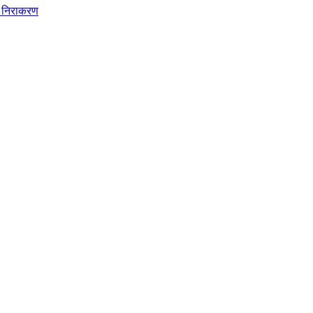
ुआ निराकरण