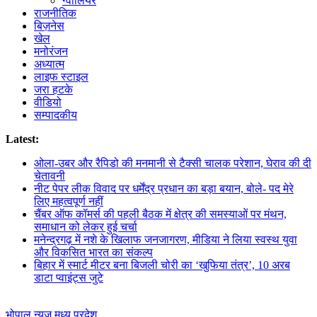
ग्वालियर
राजनीतिक
बिज़नेस
खेल
मनोरंजन
अध्यात्म
लाइफ स्टाइल
जरा हटके
वीडियो
सम्पादकीय
Latest:
ओला-उबर और रैपिडो की मनमानी से टैक्सी चालक परेशान, घेराव की दी
चेतावनी
नीट पेपर लीक विवाद पर धर्मेंद्र प्रधान का बड़ा बयान, बोले- पद मेरे
लिए महत्वपूर्ण नहीं
चैंबर ऑफ कॉमर्स की पहली बैठक में क्षेत्र की समस्याओं पर मंथन,
समाधान को लेकर हुई चर्चा
मनेन्द्रगढ़ में नशे के खिलाफ जनजागरण, मीडिया ने लिया स्वस्थ युवा
और विकसित भारत का संकल्प
बिहार में स्मार्ट मीटर बना बिजली चोरी का ‘खुफिया तंत्र’, 10 अरब
डाटा प्वाइंट्स जुटे
भोपाल न्यूज़
मध्य प्रदेश