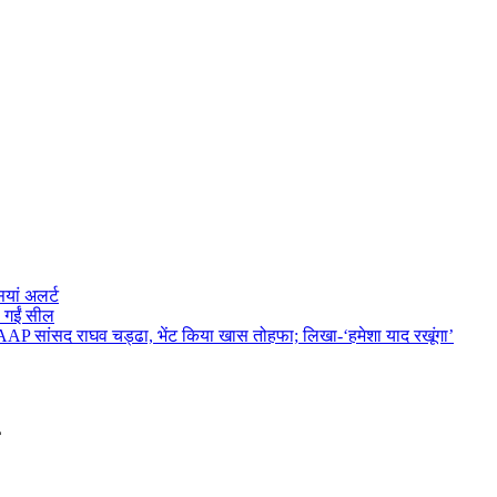
ियां अलर्ट
ी गईं सील
P सांसद राघव चड्ढा, भेंट किया खास तोहफा; लिखा-‘हमेशा याद रखूंगा’