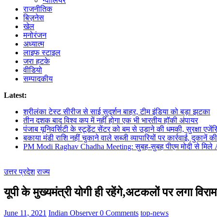
ग्वालियर
राजनीतिक
बिज़नेस
खेल
मनोरंजन
अध्यात्म
लाइफ स्टाइल
जरा हटके
वीडियो
सम्पादकीय
Latest:
श्रीलंका टेस्ट सीरीज से साई सुदर्शन बाहर, टीम इंडिया को बड़ा झटका
तीन दशक बाद विश्व कप में नहीं होगा एक भी भारतीय हॉकी अंपायर
पंजाब यूनिवर्सिटी के स्टूडेंट सेंटर को बम से उड़ाने की धमकी, सुरक्षा एजेंस
बकाया मंडी राशि नहीं चुकाने वाले सब्जी व्यापारियों पर कार्रवाई, दुकानें क
PM Modi Raghav Chadha Meeting: सुबह-सुबह पीएम मोदी से मिले AA
उत्तर प्रदेश
राज्य
यूपी के मुख्यमंत्री योगी ही रहेंगे,अटकलों पर लगा विराम
June 11, 2021
Indian Observer
0 Comments
top-news