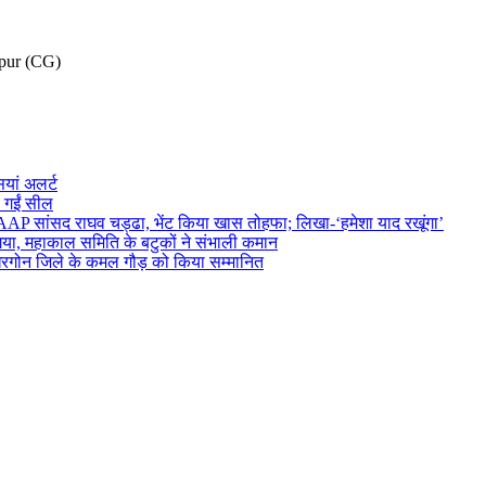
pur (CG)
ियां अलर्ट
ी गईं सील
P सांसद राघव चड्ढा, भेंट किया खास तोहफा; लिखा-‘हमेशा याद रखूंगा’
गया, महाकाल समिति के बटुकों ने संभाली कमान
 लिए खरगोन जिले के कमल गौड़ को किया सम्मानित