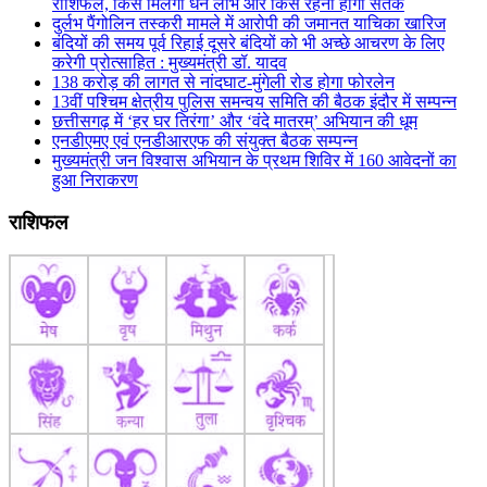
राशिफल, किसे मिलेगा धन लाभ और किसे रहना होगा सतर्क
दुर्लभ पैंगोलिन तस्करी मामले में आरोपी की जमानत याचिका खारिज
बंदियों की समय पूर्व रिहाई दूसरे बंदियों को भी अच्छे आचरण के लिए
करेगी प्रोत्साहित : मुख्यमंत्री डॉ. यादव
138 करोड़ की लागत से नांदघाट-मुंगेली रोड होगा फोरलेन
13वीं पश्चिम क्षेत्रीय पुलिस समन्वय समिति की बैठक इंदौर में सम्पन्न
छत्तीसगढ़ में ‘हर घर तिरंगा’ और ‘वंदे मातरम्’ अभियान की धूम
एनडीएमए एवं एनडीआरएफ की संयुक्त बैठक सम्पन्न
मुख्यमंत्री जन विश्वास अभियान के प्रथम शिविर में 160 आवेदनों का
हुआ निराकरण
राशिफल