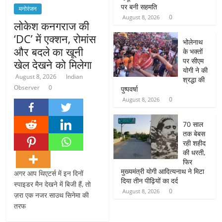
पर बनी सहमति
मनोरंजन
0
August 8, 2026
लोकेश कनगराज की
‘DC’ में एक्शन, रोमांस
भोलेनाथ
और बदले का खूनी
के भक्तों
पर सीएम
खेल देखने को मिलेगा
योगी ने की
August 8, 2026
Indian
श्रद्धा की
Observer
0
पुष्पवर्षा
0
August 8, 2026
70 साल
तक बेबस
रही शहीद
की धरती,
फिर
मुख्यमंत्री योगी आदित्यनाथ ने मिटा
अगर आप थिएटर्स में इन दिनों
दिया तीन पीढ़ियों का दर्द
स्पाइडर मैन देखने में बिजी हैं, तो
0
August 8, 2026
ज़रा एक नजर साउथ सिनेमा की
तरफ