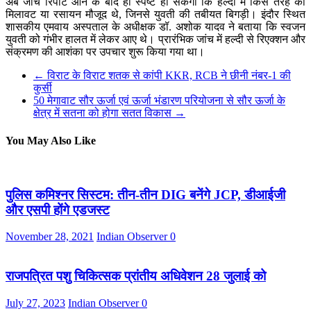
अब जांच रिपोर्ट आने के बाद ही स्पष्ट हो सकेगा कि हल्दी में किस तरह की
मिलावट या रसायन मौजूद थे, जिनसे युवती की तबीयत बिगड़ी। इंदौर स्थित
शासकीय एमवाय अस्पताल के अधीक्षक डॉ. अशोक यादव ने बताया कि स्वजन
युवती को गंभीर हालत में लेकर आए थे। प्रारंभिक जांच में हल्दी से रिएक्शन और
संक्रमण की आशंका पर उपचार शुरू किया गया था।
←
विराट के विराट शतक से कांपी KKR, RCB ने छीनी नंबर-1 की
कुर्सी
50 मेगावाट सौर ऊर्जा एवं ऊर्जा भंडारण परियोजना से सौर ऊर्जा के
क्षेत्र में सतना को होगा सतत विकास
→
You May Also Like
पुलिस कमिश्नर सिस्टम: तीन-तीन DIG बनेंगे JCP, डीआईजी
और एसपी होंगे एडजस्ट
November 28, 2021
Indian Observer
0
राजपत्रित पशु चिकित्सक प्रांतीय अधिवेशन 28 जुलाई को
July 27, 2023
Indian Observer
0