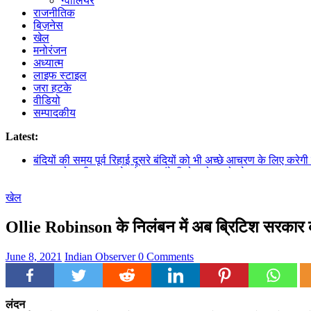
ग्वालियर
राजनीतिक
बिज़नेस
खेल
मनोरंजन
अध्यात्म
लाइफ स्टाइल
जरा हटके
वीडियो
सम्पादकीय
Latest:
बंदियों की समय पूर्व रिहाई दूसरे बंदियों को भी अच्छे आचरण के लिए करेगी प
138 करोड़ की लागत से नांदघाट-मुंगेली रोड होगा फोरलेन
13वीं पश्चिम क्षेत्रीय पुलिस समन्वय समिति की बैठक इंदौर में सम्पन्न
खेल
Aaj Ka Rashifal 8 August 2026: मेष से मीन तक जानें आज का राशि
दुर्लभ पैंगोलिन तस्करी मामले में आरोपी की जमानत याचिका खारिज
Ollie Robinson के निलंबन में अब ब्रिटिश सरका
June 8, 2021
Indian Observer
0 Comments
लंदन