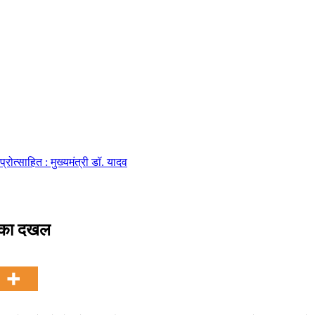
्रोत्साहित : मुख्यमंत्री डॉ. यादव
फल, किसे मिलेगा धन लाभ और किसे रहना होगा सतर्क
र का दखल