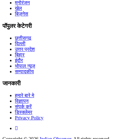
मनोरंजन
खेल
बिज़नेस
पॉपुलर केटेगरी
छत्तीसगढ़
दिल्ली
उत्तर प्रदेश
बिहार
इंदौर
भोपाल न्यूज़
सम्पादकीय
जानकारी
हमारे बारे मे
विज्ञापन
संपर्क करें
डिस्क्लेमर
Privacy Policy
Copyright © 2026
Indian Observer
. All rights reserved.