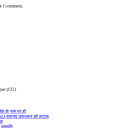
me I comment.
pur (CG)
ंह के नाम पर हो
 SO दयानंद उपाध्याय को हटाया
ाक
नी सहमति