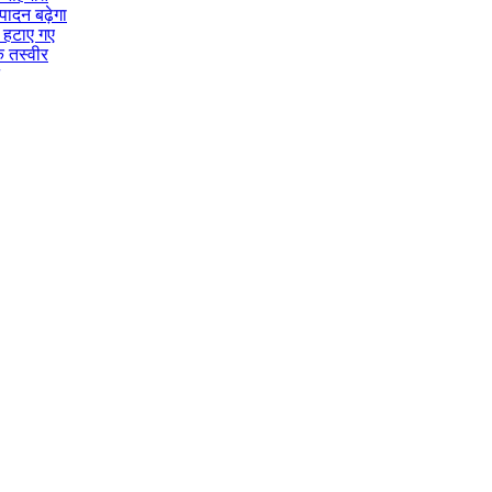
पादन बढ़ेगा
े हटाए गए
क तस्वीर