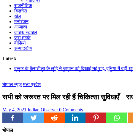
ग्वालियर
राजनीतिक
बिज़नेस
खेल
मनोरंजन
अध्यात्म
लाइफ स्टाइल
जरा हटके
वीडियो
सम्पादकीय
Latest:
बस्तर के बैलाडीला के लोहे ने जापान को दिखाई नई राह, दुनिया में बढ़ी ध
होर्मुज स्ट्रेट पर ईरान-ओमान में डील करीब, अस्थायी समुद्री रूट पर ब
सीतामढ़ी में खुला बिहार का पहला फिश ब्रूड बैंक, रोजगार और मछली उत्
भोपाल न्यूज़
प्रयागराज में SRN अस्पताल का नाम बदलने की मांग तेज, ठाकुर रोशन सि
मध्य प्रदेश
MP PWD में प्रमोशन फाइलों में हेराफेरी का आरोप, PS सुखवीर सिंह ने
सभी को जरूरत पर मिल रही हैं चिकित्सा सुविधाएँ – राज
May 4, 2021
Indian Observer
0 Comments
भोपाल