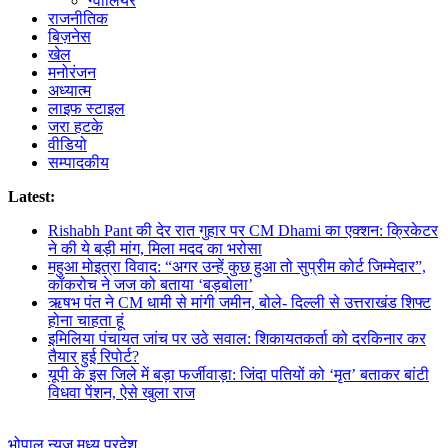
ग्वालियर
राजनीतिक
बिज़नेस
खेल
मनोरंजन
अध्यात्म
लाइफ स्टाइल
जरा हटके
वीडियो
सम्पादकीय
Latest:
Rishabh Pant की देर रात गुहार पर CM Dhami का एक्शन: क्रिकेटर
ने की ये बड़ी मांग, मिला मदद का भरोसा
महुआ मोइत्रा विवाद: “अगर उन्हें कुछ हुआ तो सुप्रीम कोर्ट जिम्मेदार”,
कॉकरोच ने जज को बताया ‘बड़बोला’
ऋषभ पंत ने CM धामी से मांगी जमीन, बोले- दिल्ली से उत्तराखंड शिफ्ट
होना चाहता हूं
इमिलिया पंचायत जांच पर उठे सवाल: शिकायतकर्ता को दरकिनार कर
तैयार हुई रिपोर्ट?
यूपी के इस जिले में बड़ा फर्जीवाड़ा: जिंदा पतियों को ‘मृत’ बताकर बांटी
विधवा पेंशन, ऐसे खुला राज
भोपाल न्यूज़
मध्य प्रदेश