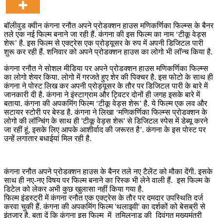
बॉलीवुड क्वीन कंगना रनौत अपने प्रोडक्शन हाउस मणिकर्णिका फिल्म्स के बैनर
तले एक नई फिल्म बनाने जा रही हैं. कंगना की इस फिल्म का नाम ‘टीकू वेड्स
शेरू’ है. इस फिल्म से एक्ट्रेस एक प्रोड्यूसर के रुप में अपनी डिजिटल पारी
शुरू कर रही हैं. शनिवार को अपने प्रोडक्शन हाउस का लोगो भी लॉन्च किया है.
कंगना रनौत ने सोशल मीडिया पर अपने प्रोडक्शन हाउस मणिकर्णिका फिल्म्स
का लोगो शेयर किया. लोगो में गरजते हुए शेर की पिक्चर है. इस फोटो के साथ ही
कंगना ने पोस्ट लिख कर अपनी प्रोड्यूसर के तौर पर डिजिटल पारी के बारे में
जानकारी दी है. कंगना ने इंस्टाग्राम और ट्विटर दोनों ही जगह इसके बारे में
बताया. कंगना की अपकमिंग फिल्म ‘टीकू वेड्स शेरू’ है. ये फिल्म एक लव और
सटायर स्टोरी पर बेस्ड है. कंगना ने लिखा ‘मणिकर्णिका फिल्म्स प्रोडक्शन के
लोगो की लॉन्चिंग के साथ ही 'टीकू वेड्स शेरू' से डिजिटल स्पेस में डेब्यू करने
जा रहीं हूं, इसके लिए आपके आशीर्वाद की जरूरत है’. कंगना के इस पोस्ट पर
उन्हें लगातार बधाईयां मिल रही है.
कंगना रनौत अपने प्रोडक्शन हाउस के बैनर तले नए टैलेंट को मौका देंगी. इसके
साथ ही नए-नए विषय पर फिल्म बनाने का रिस्क भी लेने वाली हैं. इस फिल्म के
डिटेल को लेकर अभी कुछ खुलासा नहीं किया गया है.
फिल्म इंडस्ट्री में कंगना रनौत एक एक्ट्रेस के तौर पर दमदार उपस्थिति दर्ज
करवा चुकी हैं. कंगना की अपकमिंग फिल्म 'थलाइवी' का दर्शकों को बेसब्री से
इंतजार है. बता दें कि कंगना इस फिल्‍म में तमिलनाडु की दिवंगत मुख्यमंत्री