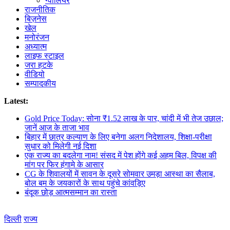
ग्वालियर
राजनीतिक
बिज़नेस
खेल
मनोरंजन
अध्यात्म
लाइफ स्टाइल
जरा हटके
वीडियो
सम्पादकीय
Latest:
Gold Price Today: सोना ₹1.52 लाख के पार, चांदी में भी तेज उछाल;
जानें आज के ताजा भाव
बिहार में छात्र कल्याण के लिए बनेगा अलग निदेशालय, शिक्षा-परीक्षा
सुधार को मिलेगी नई दिशा
एक राज्य का बदलेगा नाम! संसद में पेश होंगे कई अहम बिल, विपक्ष की
मांग पर फिर हंगामे के आसार
CG के शिवालयों में सावन के दूसरे सोमवार उमड़ा आस्था का सैलाब,
बोल बम के जयकारों के साथ पहुंचे कांवड़िए
​बंदूक छोड़ आत्मसम्मान का रास्ता
दिल्ली
राज्य