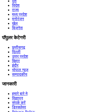
देश
विदेश
राज्य
मध्य प्रदेश
मनोरंजन
खेल
बिज़नेस
पॉपुलर केटेगरी
छत्तीसगढ़
दिल्ली
उत्तर प्रदेश
बिहार
इंदौर
भोपाल न्यूज़
सम्पादकीय
जानकारी
हमारे बारे मे
विज्ञापन
संपर्क करें
डिस्क्लेमर
Privacy Policy