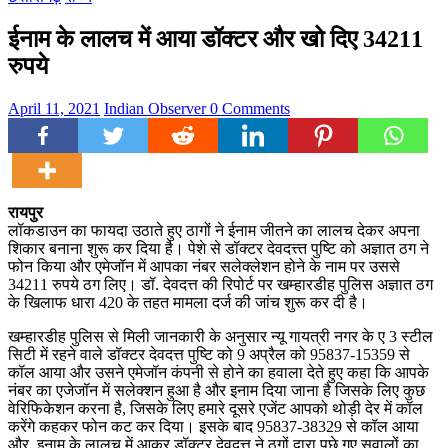
ईनाम के लालच में आया डॉक्टर और खो दिए 34211
रुपये
April 11, 2021
Indian Observer
0 Comments
रायपुर
लॉकडाउन का फायदा उठाते हुए ठागों ने ईनाम जीतने का लालच देकर अपना
शिकार बनाना शुरू कर दिया है। पेशे से डॉक्टर देवदत्त्त पुष्टि को अज्ञात ठग ने
फोन किया और एमेजॉन में आपका नंबर सलेक्लेशन होने के नाम पर उससे
34211 रुपये ठग लिए। डॉ. देवदत्त की रिपोर्ट पर खम्हारडीह पुलिस अज्ञात ठग
के खिलाफ धारा 420 के तहत मामला दर्ज की जांच शुरू कर दी है।
खम्हारडीह पुलिस से मिली जानकारी के अनुसार न्यू गायत्री नगर के ए 3 स्टील
सिटी में रहने वाले डॉक्टर देवदत्त पुष्टि को 9 अप्रैल को 95837-15359 से
कॉल आया और उसने एमेजॉन कंपनी से होने का हवाला देते हुए कहा कि आपके
नंबर का एजेजॉन में सलेक्शन हुआ है और इनाम दिया जाना है जिसके लिए कुछ
वेरिफिकेशन करना है, जिसके लिए हमारे दूसरे एजेंट आपको थोड़ी देर में कॉल
करेंगे कहकर फोन कट कर दिया। इसके बाद 95837-38329 से कॉल आया
और इनाम के लालच में आकर डॉक्टर देवदत्त ने ठगों द्वारा पूछे गए सवालों का