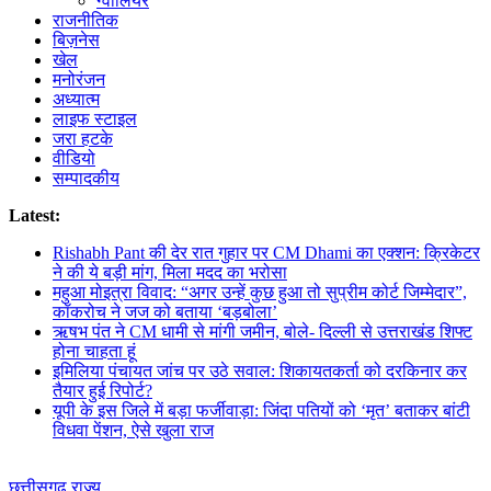
ग्वालियर
राजनीतिक
बिज़नेस
खेल
मनोरंजन
अध्यात्म
लाइफ स्टाइल
जरा हटके
वीडियो
सम्पादकीय
Latest:
Rishabh Pant की देर रात गुहार पर CM Dhami का एक्शन: क्रिकेटर
ने की ये बड़ी मांग, मिला मदद का भरोसा
महुआ मोइत्रा विवाद: “अगर उन्हें कुछ हुआ तो सुप्रीम कोर्ट जिम्मेदार”,
कॉकरोच ने जज को बताया ‘बड़बोला’
ऋषभ पंत ने CM धामी से मांगी जमीन, बोले- दिल्ली से उत्तराखंड शिफ्ट
होना चाहता हूं
इमिलिया पंचायत जांच पर उठे सवाल: शिकायतकर्ता को दरकिनार कर
तैयार हुई रिपोर्ट?
यूपी के इस जिले में बड़ा फर्जीवाड़ा: जिंदा पतियों को ‘मृत’ बताकर बांटी
विधवा पेंशन, ऐसे खुला राज
छत्तीसगढ़
राज्य