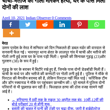
चाची-भतीजे की गोली मारकर हत्या, घर के पास मिली
दोनों की लाश
April 10, 2021
Indian Observer
0 Comments
मेरठ
उत्‍तर प्रदेश के मेरठ में शनिवार को दिन निकलते ही डबल मर्डर की वारदात से
सनसनी फैल गई। भावनपुर थाना क्षेत्र के लालपुर गांव में चाची और भतीजे की
गोली लगी हुई लाश घर के पास पड़ी मिली। मृतकों की शिनाख्त गुड्डू (23)और
गुलशन (38) के रूप में हुई।
गुड्डू के घर के बराबर में बिटौरे रखे हुए हैं, जिनके पास दोनों डेडबॉडी मिली हैं।
चाची के माथे पर और भतीजे की कनपटी पर गोली लगी हुई है। पुलिस ने मौके से
पिस्टल की मैगजीन बरामद की है, लेकिन पिस्टल नहीं मिल पाई। फॉरेंसिक टीम
और डॉग स्क्वायड ने मौके पर पहुंचकर छानबीन की। पूरे मामले में पुलिस दोनों
परिवारों से भी पूछताछ कर रही है। फिलहाल हत्या की ठोस वजह सामने नहीं
आई है।
←
हरियाणा में 8वीं तक के स्कूल 30 अप्रैल तक बंद, 10वीं-12वीं की
बोर्ड परीक्षाएं 20 से होंगी शुरू
बसंती की चाहत में पानी की टंकी पर चढ़ा वीरू, जारी है हाईवोल्टेज