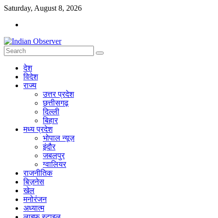
Skip
Saturday, August 8, 2026
to
content
Indian
देश
Observer
विदेश
राज्य
News
उत्तर प्रदेश
Portal
छत्तीसगढ़
दिल्ली
बिहार
मध्य प्रदेश
भोपाल न्यूज़
इंदौर
जबलपुर
ग्वालियर
राजनीतिक
बिज़नेस
खेल
मनोरंजन
अध्यात्म
लाइफ स्टाइल