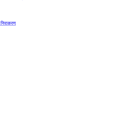
ुआ निराकरण