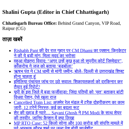
Shalini Gupta (Editor in Chief Chhattisgarh)
Chhatisgarh Bureau Office:
Behind Grand Canyon, VIP Road,
Raipur (CG)
ताज़ा खबरें
Rishabh Pant की देर रात गुहार पर CM Dhami का एक्शन: क्रिकेटर
ने की ये बड़ी मांग, मिला मदद का भरोसा
महुआ मोइत्रा विवाद: “अगर उन्हें कुछ हुआ तो सुप्रीम कोर्ट जिम्मेदार”,
कॉकरोच ने जज को बताया ‘बड़बोला’
ऋषभ पंत ने CM धामी से मांगी जमीन, बोले- दिल्ली से उत्तराखंड शिफ्ट
होना चाहता हूं
इमिलिया पंचायत जांच पर उठे सवाल: शिकायतकर्ता को दरकिनार कर
तैयार हुई रिपोर्ट?
यूपी के इस जिले में बड़ा फर्जीवाड़ा: जिंदा पतियों को ‘मृत’ बताकर बांटी
विधवा पेंशन, ऐसे खुला राज
Cancelled Train List: अजमेर रेल मंडल में ट्रैक दोहरीकरण का काम
जारी, 12 ट्रेनें निरस्त; कई का बदला रूट
शेर की दहाड़ है प्यारे… Sayani Ghosh ने PM Modi के साथ शेयर
की तस्वीर, जानिए कैप्शन में क्या लिखा
MP RTO Case: 52 किलो सोना और 100 करोड़ की संपत्ति मामले में
पूर्व आरक्षक सौरभ शर्मा पर जल्द पेश होगी चार्जशीट