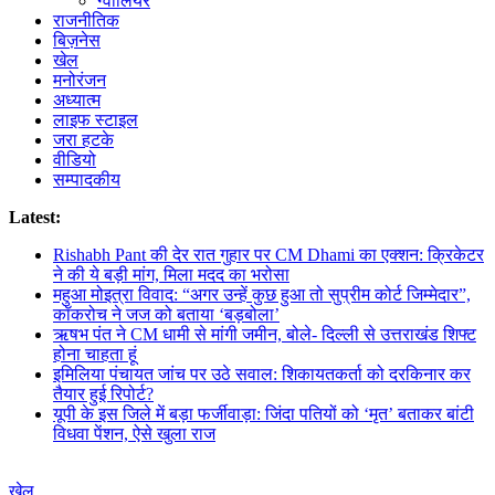
ग्वालियर
राजनीतिक
बिज़नेस
खेल
मनोरंजन
अध्यात्म
लाइफ स्टाइल
जरा हटके
वीडियो
सम्पादकीय
Latest:
Rishabh Pant की देर रात गुहार पर CM Dhami का एक्शन: क्रिकेटर
ने की ये बड़ी मांग, मिला मदद का भरोसा
महुआ मोइत्रा विवाद: “अगर उन्हें कुछ हुआ तो सुप्रीम कोर्ट जिम्मेदार”,
कॉकरोच ने जज को बताया ‘बड़बोला’
ऋषभ पंत ने CM धामी से मांगी जमीन, बोले- दिल्ली से उत्तराखंड शिफ्ट
होना चाहता हूं
इमिलिया पंचायत जांच पर उठे सवाल: शिकायतकर्ता को दरकिनार कर
तैयार हुई रिपोर्ट?
यूपी के इस जिले में बड़ा फर्जीवाड़ा: जिंदा पतियों को ‘मृत’ बताकर बांटी
विधवा पेंशन, ऐसे खुला राज
खेल