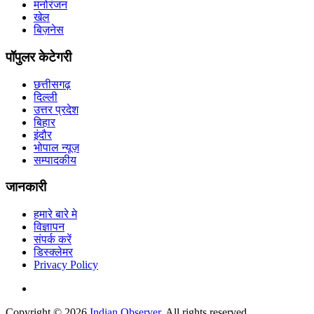
मनोरंजन
खेल
बिज़नेस
पॉपुलर केटेगरी
छत्तीसगढ़
दिल्ली
उत्तर प्रदेश
बिहार
इंदौर
भोपाल न्यूज़
सम्पादकीय
जानकारी
हमारे बारे मे
विज्ञापन
संपर्क करें
डिस्क्लेमर
Privacy Policy
Copyright © 2026
Indian Observer
. All rights reserved.