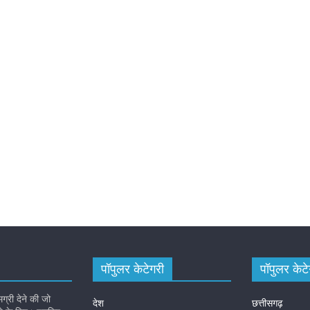
पॉपुलर केटेगरी
पॉपुलर केटे
री देने की जो
देश
छत्तीसगढ़