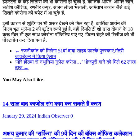
इंडस्ट्री के कई सितारों को भी कोरोना हो चुका है. कार्तिक आर्यन, आमिर खान,
सतीश कौशिक, रणबीर कपूर, संजय लीला भंसाली, अमिताभ बच्चन जैसे कई
सितारें कोरोना की चपेट में आ चुके हैं.
इसी कारण से शूटिंग पर भी असर देखने को मिल रहा है. कार्तिक आर्यन की
फिल्म भूल भुलैया 2 की शूटिंग रुकी हुई है. वहीं रियलिटी शो डांस दीवाने के 18
क्रू मेंबर भी एक साथ कोरोना पॉजिटिव पाए गए. फिल्म चेहरे की रिलीज को भी
पोस्टपोन कर दिया गया है.
←
रजनीकांत को मिलेगा 51वां दादा साहब फाल्के पुरस्कार,मंत्री
जावड़ेकर ने किया ऐलान
‘मोरे होंठवा से नथुनिया गुलेल करेला…’ भोजपुरी गाने को मिले 62 लाख
व्यूज
→
You May Also Like
14 साल बाद काजोल संग काम कर सकते हैं करण
January 29, 2024
Indian Observer
0
अक्षय कुमार की ‘सर्फिरा’ की 9वें दिन की बॉक्स ऑफिस कलेक्शन