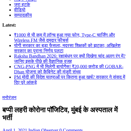
जरा हटके
वीडियो
सम्पादकीय
Latest:
₹1000 से भी कम में लॉन्च हुआ नया फोन, Type-C चार्जिंग और
Wireless FM जैसे दमदार फीचर्स
योगी सरकार का बड़ा फैसला, मदरसा शिक्षकों को झटका; अखिलेश
सरकार का पुराना निर्णय पलटा
Raksha Bandhan 2026: रक्षाबंधन पर क्यों दिखेगा चांद अलग रंग में?
जानिए इसके पीछे की वैज्ञानिक वजह
CNG-PNG में भी मिलेगी बायोगैस! ₹20,000 करोड़ की GOBAR-
Dhan योजना को कैबिनेट की मंजूरी संभव
PM मोदी की विदेश यात्राओं पर कितना हुआ खर्च? सरकार ने संसद में
दिए पूरे आंकड़े
मनोरंजन
बप्पी लहरी कोरोना पॉजिटिव, मुंबई के अस्पताल में
भर्ती
April 1, 2021
Indian Observer
0 Comments