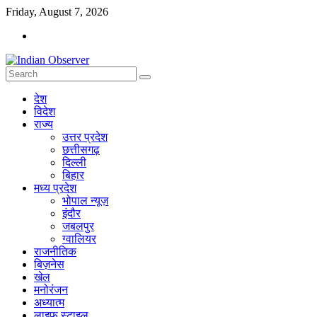
Skip
Friday, August 7, 2026
to
content
Indian
देश
Observer
विदेश
राज्य
News
उत्तर प्रदेश
Portal
छत्तीसगढ़
दिल्ली
बिहार
मध्य प्रदेश
भोपाल न्यूज़
इंदौर
जबलपुर
ग्वालियर
राजनीतिक
बिज़नेस
खेल
मनोरंजन
अध्यात्म
लाइफ स्टाइल