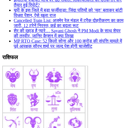
तैयार हुई रिपोर्ट?
यूपी के इस जिले में बड़ा फर्जीवाड़ा: जिंदा पतियों को ‘मृत’ बताकर बांटी
विधवा पेंशन, ऐसे खुला राज
Cancelled Train List: अजमेर रेल मंडल में ट्रैक दोहरीकरण का काम
जारी, 12 ट्रेनें निरस्त; कई का बदला रूट
शेर की दहाड़ है प्यारे… Sayani Ghosh ने PM Modi के साथ शेयर
की तस्वीर, जानिए कैप्शन में क्या लिखा
MP RTO Case: 52 किलो सोना और 100 करोड़ की संपत्ति मामले में
पूर्व आरक्षक सौरभ शर्मा पर जल्द पेश होगी चार्जशीट
राशिफल