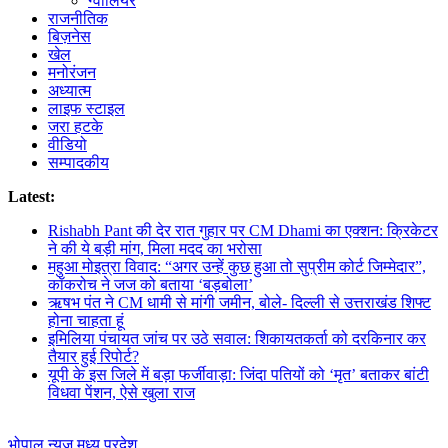
ग्वालियर
राजनीतिक
बिज़नेस
खेल
मनोरंजन
अध्यात्म
लाइफ स्टाइल
जरा हटके
वीडियो
सम्पादकीय
Latest:
Rishabh Pant की देर रात गुहार पर CM Dhami का एक्शन: क्रिकेटर
ने की ये बड़ी मांग, मिला मदद का भरोसा
महुआ मोइत्रा विवाद: “अगर उन्हें कुछ हुआ तो सुप्रीम कोर्ट जिम्मेदार”,
कॉकरोच ने जज को बताया ‘बड़बोला’
ऋषभ पंत ने CM धामी से मांगी जमीन, बोले- दिल्ली से उत्तराखंड शिफ्ट
होना चाहता हूं
इमिलिया पंचायत जांच पर उठे सवाल: शिकायतकर्ता को दरकिनार कर
तैयार हुई रिपोर्ट?
यूपी के इस जिले में बड़ा फर्जीवाड़ा: जिंदा पतियों को ‘मृत’ बताकर बांटी
विधवा पेंशन, ऐसे खुला राज
भोपाल न्यूज़
मध्य प्रदेश