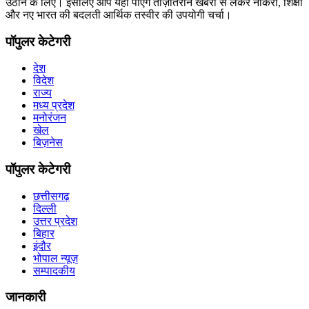
उठाने के लिए। इसलिए आप यहां पाएंगे ताज़ातरीन खबरों से लेकर नौकरी, शिक्षा
और नए भारत की बदलती आर्थिक तस्वीर की उपयोगी चर्चा।
पॉपुलर केटेगरी
देश
विदेश
राज्य
मध्य प्रदेश
मनोरंजन
खेल
बिज़नेस
पॉपुलर केटेगरी
छत्तीसगढ़
दिल्ली
उत्तर प्रदेश
बिहार
इंदौर
भोपाल न्यूज़
सम्पादकीय
जानकारी