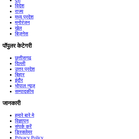
देश
विदेश
राज्य
मध्य प्रदेश
मनोरंजन
खेल
बिज़नेस
पॉपुलर केटेगरी
छत्तीसगढ़
दिल्ली
उत्तर प्रदेश
बिहार
इंदौर
भोपाल न्यूज़
सम्पादकीय
जानकारी
हमारे बारे मे
विज्ञापन
संपर्क करें
डिस्क्लेमर
Privacy Policy