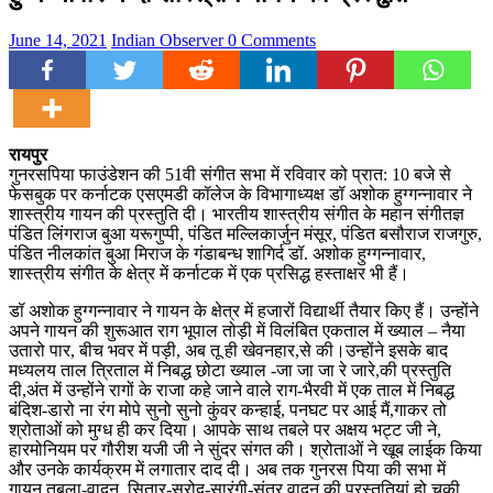
June 14, 2021
Indian Observer
0 Comments
रायपुर
गुनरसपिया फाउंडेशन की 51वी संगीत सभा में रविवार को प्रात: 10 बजे से
फेसबुक पर कर्नाटक एसएमडी कॉलेज के विभागाध्यक्ष डॉ अशोक हुग्गन्नावार ने
शास्त्रीय गायन की प्रस्तुति दी। भारतीय शास्त्रीय संगीत के महान संगीतज्ञ
पंडित लिंगराज बुआ यरूगुप्पी, पंडित मल्लिकार्जुन मंसूर, पंडित बसौराज राजगुरु,
पंडित नीलकांत बुआ मिराज के गंडाबन्ध शागिर्द डॉ. अशोक हुग्गन्नावार,
शास्त्रीय संगीत के क्षेत्र में कर्नाटक में एक प्रसिद्ध हस्ताक्षर भी हैं।
डॉ अशोक हुग्गन्नावार ने गायन के क्षेत्र में हजारों विद्यार्थी तैयार किए हैं। उन्होंने
अपने गायन की शुरूआत राग भूपाल तोड़ी में विलंबित एकताल में ख्याल – नैया
उतारो पार, बीच भवर में पड़ी, अब तू ही खेवनहार,से की।उन्होंने इसके बाद
मध्यलय ताल त्रिताल में निबद्ध छोटा ख्याल -जा जा जा रे जारे,की प्रस्तुति
दी,अंत में उन्होंने रागों के राजा कहे जाने वाले राग-भैरवी में एक ताल में निबद्ध
बंदिश-डारो ना रंग मोपे सुनो सुनो कुंवर कन्हाई, पनघट पर आई मैं,गाकर तो
श्रोताओं को मुग्ध ही कर दिया। आपके साथ तबले पर अक्षय भट्ट जी ने,
हारमोनियम पर गौरीश यजी जी ने सुंदर संगत की। श्रोताओं ने खूब लाईक किया
और उनके कार्यक्रम में लगातार दाद दी। अब तक गुनरस पिया की सभा में
गायन,तबला-वादन, सितार-सरोद-सारंगी-संतूर वादन की प्रस्तुतियां हो चुकी