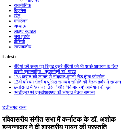
ग्वालियर
राजनीतिक
बिज़नेस
खेल
मनोरंजन
अध्यात्म
लाइफ स्टाइल
जरा हटके
वीडियो
सम्पादकीय
Latest:
बंदियों की समय पूर्व रिहाई दूसरे बंदियों को भी अच्छे आचरण के लिए
करेगी प्रोत्साहित : मुख्यमंत्री डॉ. यादव
138 करोड़ की लागत से नांदघाट-मुंगेली रोड होगा फोरलेन
13वीं पश्चिम क्षेत्रीय पुलिस समन्वय समिति की बैठक इंदौर में सम्पन्न
छत्तीसगढ़ में ‘हर घर तिरंगा’ और ‘वंदे मातरम्’ अभियान की धूम
एनडीएमए एवं एनडीआरएफ की संयुक्त बैठक सम्पन्न
छत्तीसगढ़
राज्य
रविवासरीय संगीत सभा में कर्नाटक के डॉ. अशोक
हुग्गन्नावार ने दी शास्त्रीय गायन की प्रस्तुति