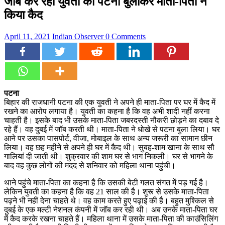
जॉब कर रही युवती को पटना बुलाकर माता-पिता ने
किया कैद
April 11, 2021
Indian Observer
0 Comments
पटना
बिहार की राजधानी पटना की एक युवती ने अपने ही माता-पिता पर घर में कैद में
रखने का आरोप लगाया है। युवती का कहना है कि वह अभी शादी नहीं करना
चाहती है। इसके बाद भी उसके माता-पिता जबरदस्ती नौकरी छोड़ने का दबाव दे
रहे हैं। वह दुबई में जॉब करती थी। माता-पिता ने धोखे से पटना बुला लिया। घर
आने पर उसका पासपोर्ट, वीजा, मोबाइल के साथ अन्य जरूरी का सामान छीन
लिया। वह छह महीने से अपने ही घर में कैद थी। सुबह-शाम खाना के साथ सौ
गालियां दी जाती थी। शुक्रवार की शाम घर से भाग निकली। घर से भागने के
बाद वह कुछ लोगों की मदद से शनिवार को महिला थाना पहुंची।
थाने पहुंचे माता-पिता का कहना है कि उसकी बेटी गलत संगत में पड़ गई है।
लेकिन युवती का कहना है कि वह 21 साल की है। शुरू से उसके माता-पिता
पढ़ने भी नहीं देना चाहते थे। वह काम करते हुए पढ़ाई की है। बहुत मुश्किल से
दुबई के एक मल्टी नेशनल कंपनी में जॉब कर रही थी। अब उनके माता-पिता घर
में कैद करके रखना चाहते हैं। महिला थाना में उसके माता-पिता की काउंसिलिंग