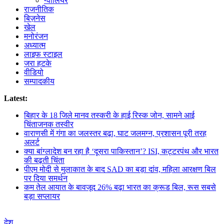
ग्वालियर
राजनीतिक
बिज़नेस
खेल
मनोरंजन
अध्यात्म
लाइफ स्टाइल
जरा हटके
वीडियो
सम्पादकीय
Latest:
बिहार के 18 जिले मानव तस्करी के हाई रिस्क जोन, सामने आई
चिंताजनक तस्वीर
वाराणसी में गंगा का जलस्तर बढ़ा, घाट जलमग्न, प्रशासन पूरी तरह
अलर्ट
क्या बांग्लादेश बन रहा है ‘दूसरा पाकिस्तान’? ISI, कट्टरपंथ और भारत
की बढ़ती चिंता
पीएम मोदी से मुलाकात के बाद SAD का बड़ा दांव, महिला आरक्षण बिल
पर दिया समर्थन
कम तेल आयात के बावजूद 26% बढ़ा भारत का क्रूड बिल, रूस सबसे
बड़ा सप्लायर
देश